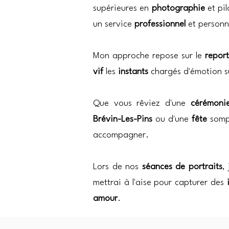
supérieures en
photographie
et pi
un service
professionnel
et personn
Mon approche repose sur le
repor
vif
les
instants
chargés d'émotion s
Que vous rêviez d'une
cérémon
Brévin-Les-Pins
ou d'une
fête
somp
accompagner.
Lors de nos
séances de portraits
,
mettrai à l'aise pour capturer des
amour
.