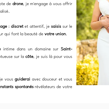
lote de
drone
, je m'engage à vous offrir
alisé.
tage
:
discret
et attentif, je
saisis
sur le
ur qui font la beauté de
votre union
.
ie
intime dans un domaine sur
Saint-
tueuse sur la
côte
, je suis là pour vous
 je vous
guiderai
avec douceur et vous
instants spontanés
révélateurs de votre