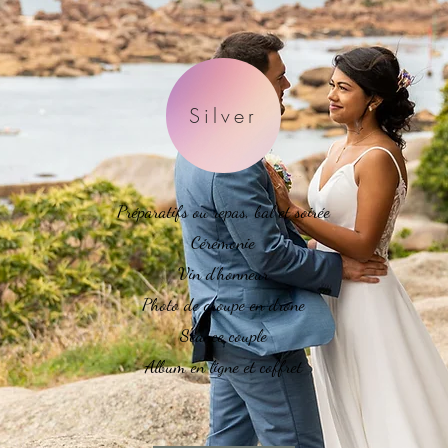
Silver
Préparatifs ou repas, bal et soirée
Cérémonie
Vin d’honneur
Photo de groupe en drone
Séance couple
Album en ligne et coffret