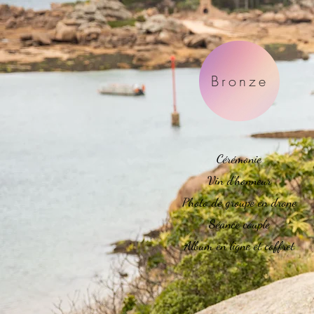
Bronze
Cérémonie
Vin d’honneur
Photo de groupe en drone
Séance couple
Album en ligne et coffret