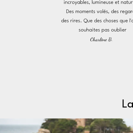
incroyables, lumineuse et nature
Des moments volés, des regar
des
rir
es.
Q
ue des choses que l'
souhaites pas oublier
Charlène
B.
La