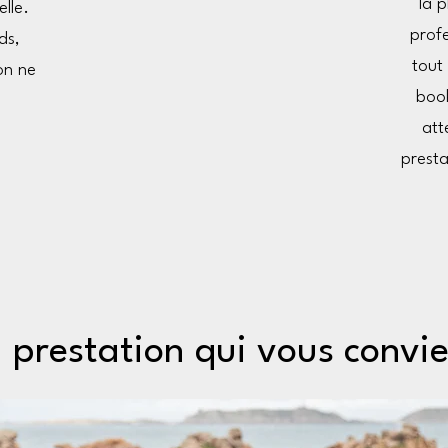
la 
lle.
profe
ds,
tout 
on ne
book
att
prest
 prestation qui vous convi