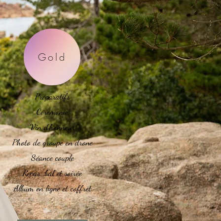
Gold
Préparatifs
Cérémonie
Vin d’honneur
Photo de groupe en drone
Séance couple
Repas, bal et soirée
Album en ligne et coffret